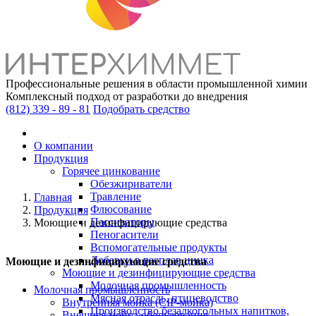
Профессиональные решения в области промышленной химии
Комплексный подход от разработки до внедрения
(812)
339 - 89 - 81
Подобрать средство
О компании
Продукция
Горячее цинкование
Обезжириватели
Травление
Главная
Флюсование
Продукция
Пассиваторы
Моющие и дезинфицирующие средства
Пеногасители
Вспомогательные продукты
Добавки в расплав цинка
Моющие и дезинфицирующие средства
Моющие и дезинфицирующие средства
Молочная промышленность
Молочная промышленность
Мясная отрасль, птицеводство
Внутренняя мойка (CIP-мойка)
Производство безалкогольных напитков,
Внешняя мойка оборудования