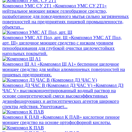
Компомол УМС СУ 2Т1
«Компомол УМС СУ 2Т1»
нейтральное моющее вязкое гелеобразное средство,
разработанное для повседневного мытья сильно загрязненных
поверхностей на предприятиях пищевой промышленности,
объектах...
Компомол УМС АТ Пол, арт. Щ
«Компомол УМС АТ Пол,
арт. Щ» щелочное моющее средство с низким уровнем
пенообразования для глубокой очистки щелочестойких
напольных покрытий.
Компомол Щ A1
«Компомол Щ A1» беспенное щелочное
моющее средство для мойки алюминиевых поверхностей на
пищевых предприятиях.
Компомол ДЗ ЧАС В (Компомол ДЗ ЧАС V)
«Компомол ДЗ
ЧАС V» высококонцентрированный водный раствор на
основе синергетической смеси высокоэффективных
дезинфицирующих и антисептических агентов широкого
спектра действия. Уничтожает...
Компомол К ПАВ
«Компомол К ПАВ» кислотное пенное
моющее средство на основе ортофосфорной кислоты.