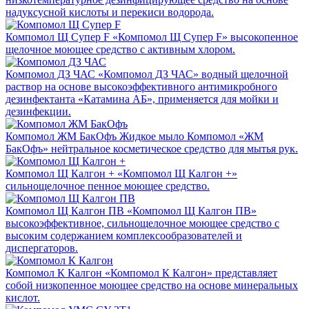
надуксусной кислоты и перекиси водорода.
Компомол Щ Супер F
«Компомол Щ Супер F» высокопенное
щелочное моющее средство с активным хлором.
Компомол ДЗ ЧАС
«Компомол ДЗ ЧАС» водный щелочной
раствор на основе высокоэффективного антимикробного
дезинфектанта «Катамина АБ», применяется для мойки и
дезинфекции.
Компомол ЖМ БакОфъ
Жидкое мыло Компомол «ЖМ
БакОфъ» нейтральное косметическое средство для мытья рук.
Компомол Щ Калгон +
«Компомол Щ Калгон +»
сильнощелочное пенное моющее средство.
Компомол Щ Калгон ПВ
«Компомол Щ Калгон ПВ»
высокоэффективное, сильнощелочное моющее средство с
высоким содержанием комплексообразователей и
диспергаторов.
Компомол К Калгон
«Компомол К Калгон» представляет
собой низкопенное моющее средство на основе минеральных
кислот.