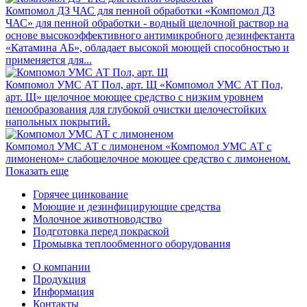
Компомол ДЗ ЧАС для пенной обработки
«Компомол ДЗ
ЧАС» для пенной обработки - водный щелочной раствор на
основе высокоэффективного антимикробного дезинфектанта
«Катамина АБ», обладает высокой моющей способностью и
применяется для...
Компомол УМС АТ Пол, арт. Щ
«Компомол УМС АТ Пол,
арт. Щ» щелочное моющее средство с низким уровнем
пенообразования для глубокой очистки щелочестойких
напольных покрытий.
Компомол УМС АТ с лимоненом
«Компомол УМС АТ с
лимоненом» слабощелочное моющее средство с лимоненом.
Показать еще
Горячее цинкование
Моющие и дезинфицирующие средства
Молочное животноводство
Подготовка перед покраской
Промывка теплообменного оборудования
О компании
Продукция
Информация
Контакты