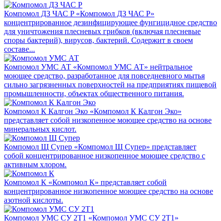
Компомол ДЗ ЧАС P
«Компомол ДЗ ЧАС Р»
концентрированное дезинфицирующее фунгицидное средство
для уничтожения плесневых грибков (включая плесневые
споры бактерий), вирусов, бактерий. Содержит в своем
составе...
Компомол УМС АТ
«Компомол УМС АТ» нейтральное
моющее средство, разработанное для повседневного мытья
сильно загрязненных поверхностей на предприятиях пищевой
промышленности, объектах общественного питания.
Компомол К Калгон Эко
«Компомол К Калгон Эко»
представляет собой низкопенное моющее средство на основе
минеральных кислот.
Компомол Щ Супер
«Компомол Щ Супер» представляет
собой концентрированное низкопенное моющее средство с
активным хлором.
Компомол К
«Компомол К» представляет собой
концентрированное низкопенное моющее средство на основе
азотной кислоты.
Компомол УМС СУ 2Т1
«Компомол УМС СУ 2Т1»