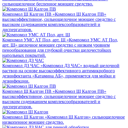
сильнощелочное беспенное моющее средство.
Компомол Щ Калгон ПВ
«Компомол Щ Калгон ПВ»
высокоэффективное, сильнощелочное моющее средство с
высоким содержанием комплексообразователей и
диспергаторов.
Компомол УМС АТ Пол, арт. Щ
«Компомол УМС АТ Пол,
арт. Щ» щелочное моющее средство с низким уровнем
пенообразования для глубокой очистки щелочестойких
напольных покрытий.
Компомол ДЗ ЧАС
«Компомол ДЗ ЧАС» водный щелочной
раствор на основе высокоэффективного антимикробного
дезинфектанта «Катамина АБ», применяется для мойки и
дезинфекции.
Компомол Щ Калгон ПВ
«Компомол Щ Калгон ПВ»
высокоэффективное, сильнощелочное моющее средство с
высоким содержанием комплексообразователей и
диспергаторов.
Компомол Щ Калгон
«Компомол Щ Калгон» сильнощелочное
низкопенное моющее средство.