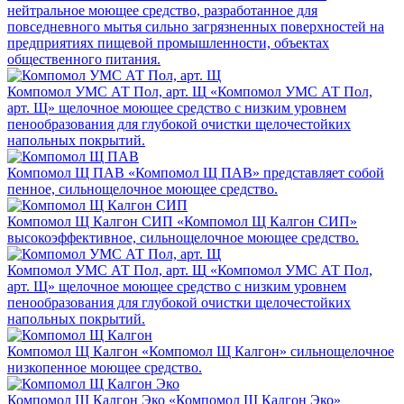
нейтральное моющее средство, разработанное для
повседневного мытья сильно загрязненных поверхностей на
предприятиях пищевой промышленности, объектах
общественного питания.
Компомол УМС АТ Пол, арт. Щ
«Компомол УМС АТ Пол,
арт. Щ» щелочное моющее средство с низким уровнем
пенообразования для глубокой очистки щелочестойких
напольных покрытий.
Компомол Щ ПАВ
«Компомол Щ ПАВ» представляет собой
пенное, сильнощелочное моющее средство.
Компомол Щ Калгон СИП
«Компомол Щ Калгон СИП»
высокоэффективное, сильнощелочное моющее средство.
Компомол УМС АТ Пол, арт. Щ
«Компомол УМС АТ Пол,
арт. Щ» щелочное моющее средство с низким уровнем
пенообразования для глубокой очистки щелочестойких
напольных покрытий.
Компомол Щ Калгон
«Компомол Щ Калгон» сильнощелочное
низкопенное моющее средство.
Компомол Щ Калгон Эко
«Компомол Щ Калгон Эко»