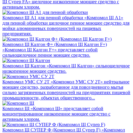
Щ Супер FA» щелочное низкопенное моющее средство с
активным хлором.
Компомол Щ A1 для пенной обработки
«Компомол Щ A1»
для пенной обработки щелочное пенное моющее средство для
мойки алюминиевых поверхностей на пищевых
предприятиях.
Компомол Щ Калгон Ф+ (Компомол Щ Калгон F+)
«Компомол Щ Калгон F+» представляет собой
сильнощелочное пенное моющее средство.
Компомол Щ Калгон
«Компомол Щ Калгон» сильнощелочное
низкопенное моющее средство.
Компомол УМС СУ 2Т
«Компомол УМС СУ 2Т» нейтральное
моющее средство, разработанное для повседневного мытья
сильно загрязненных поверхностей на предприятиях пищевой
промышленности, объектах общественного...
Компомол Щ
«Компомол Щ» представляет собой
концентрированное низкопенное моющее средство с
активным хлором.
Компомол Щ СУПЕР Ф (Компомол Щ Супер F)
«Компомол