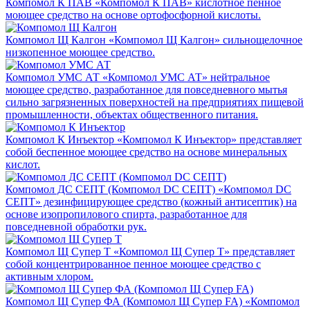
Компомол К ПАВ
«Компомол К ПАВ» кислотное пенное
моющее средство на основе ортофосфорной кислоты.
Компомол Щ Калгон
«Компомол Щ Калгон» сильнощелочное
низкопенное моющее средство.
Компомол УМС АТ
«Компомол УМС АТ» нейтральное
моющее средство, разработанное для повседневного мытья
сильно загрязненных поверхностей на предприятиях пищевой
промышленности, объектах общественного питания.
Компомол К Инъектор
«Компомол К Инъектор» представляет
собой беспенное моющее средство на основе минеральных
кислот.
Компомол ДС СЕПТ (Компомол DC СЕПТ)
«Компомол DC
СЕПТ» дезинфицирующее средство (кожный антисептик) на
основе изопропилового спирта, разработанное для
повседневной обработки рук.
Компомол Щ Супер Т
«Компомол Щ Супер Т» представляет
собой концентрированное пенное моющее средство с
активным хлором.
Компомол Щ Супер ФА (Компомол Щ Супер FA)
«Компомол