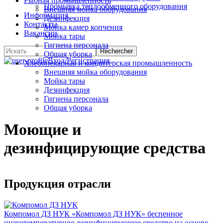
Рыбная промышленность
Промывка теплообменного оборудования
Внешняя мойка оборудования
Информация
Дезинфекция
Контакты
Мойка камер копчения
Вакансии
Мойка тары
Гигиена персонала
Общая уборка
Вход/Регистрация
Хлебопекарная и кондитерская промышленность
Внешняя мойка оборудования
Мойка тары
Дезинфекция
Гигиена персонала
Общая уборка
Моющие и
дезинфицирующие средства
Продукция отрасли
Компомол ДЗ НУК
«Компомол ДЗ НУК» беспенное
низкотемпературное дезинфицирующее средство на основе