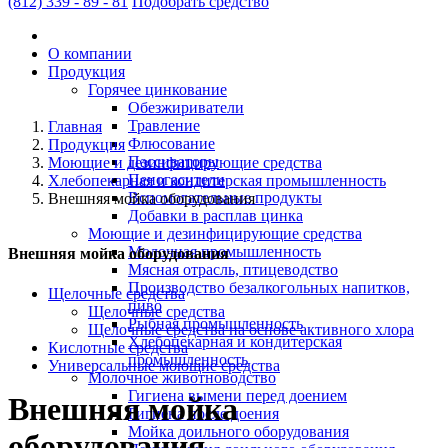
(812)
339 - 89 - 81
Подобрать средство
О компании
Продукция
Горячее цинкование
Обезжириватели
Травление
Главная
Флюсование
Продукция
Пассиваторы
Моющие и дезинфицирующие средства
Пеногасители
Хлебопекарная и кондитерская промышленность
Вспомогательные продукты
Внешняя мойка оборудования
Добавки в расплав цинка
Моющие и дезинфицирующие средства
Молочная промышленность
Внешняя мойка оборудования
Мясная отрасль, птицеводство
Производство безалкогольных напитков,
Щелочные средства
пиво
Щелочные средства
Рыбная промышленность
Щелочные средства на основе активного хлора
Хлебопекарная и кондитерская
Кислотные средства
промышленность
Универсальные моющие средства
Молочное животноводство
Гигиена вымени перед доением
Внешняя мойка
Гигиена после доения
Мойка доильного оборудования
оборудования