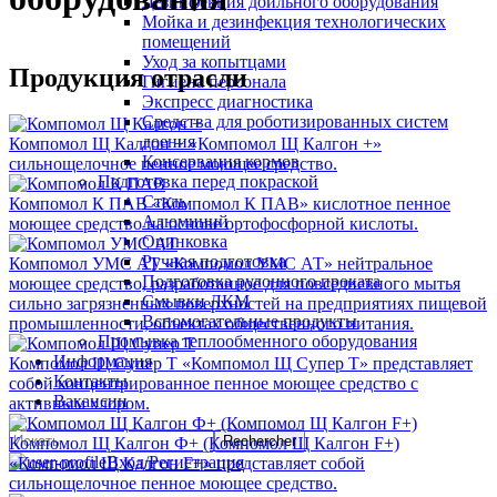
Дезинфекция доильного оборудования
Мойка и дезинфекция технологических
помещений
Уход за копытцами
Продукция отрасли
Гигиена персонала
Экспресс диагностика
Средства для роботизированных систем
доения
Компомол Щ Калгон +
«Компомол Щ Калгон +»
Консервация кормов
сильнощелочное пенное моющее средство.
Подготовка перед покраской
Сталь
Компомол К ПАВ
«Компомол К ПАВ» кислотное пенное
Алюминий
моющее средство на основе ортофосфорной кислоты.
Оцинковка
Ручная подготовка
Компомол УМС АТ
«Компомол УМС АТ» нейтральное
Подготовка рулонного проката
моющее средство, разработанное для повседневного мытья
Смывки ЛКМ
сильно загрязненных поверхностей на предприятиях пищевой
Вспомогательные продукты
промышленности, объектах общественного питания.
Промывка теплообменного оборудования
Информация
Компомол Щ Супер Т
«Компомол Щ Супер Т» представляет
Контакты
собой концентрированное пенное моющее средство с
Вакансии
активным хлором.
Компомол Щ Калгон Ф+ (Компомол Щ Калгон F+)
Вход/Регистрация
«Компомол Щ Калгон F+» представляет собой
сильнощелочное пенное моющее средство.