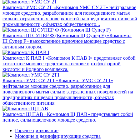
Компомол УМС СУ 2Т
«Компомол УМС СУ 2Т» нейтральное
моющее средство, разработанное для повседневного мытья
сильно загрязненных поверхностей на предприятиях пищевой
промышленности, объектах общественного...
Компомол Щ СУПЕР Ф (Компомол Щ Супер F)
«Компомол
Щ Супер F» высокопенное щелочное моющее средство с
активным хлором.
Компомол К ПАВ I
«Компомол К ПАВ I» представляет собой
кислотное моющее средство на основе ортофосфорной
кислоты и йодного комплекса.
Компомол УМС СУ 2Т1
«Компомол УМС СУ 2Т1»
нейтральное моющее средство, разработанное для
повседневного мытья сильно загрязненных поверхностей на
предприятиях пищевой промышленности, объектах
общественного питания.
Компомол Щ ПАВ
«Компомол Щ ПАВ» представляет собой
пенное, сильнощелочное моющее средство.
Горячее цинкование
Моющие и дезинфицирующие средства