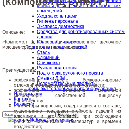
(Компомол Щ Супер F)
Дезинфекция доильного оборудования
Мойка и дезинфекция технологических
помещений
Уход за копытцами
Гигиена персонала
Экспресс диагностика
Средства для роботизированных систем
Описание:
доения
«Компомол Щ Супер F» высокопенное щелочное
Консервация кормов
моющее средство с активным хлором.
Подготовка перед покраской
Сталь
Алюминий
Оцинковка
Ручная подготовка
Преимущества:
Подготовка рулонного проката
Смывки ЛКМ
эффективно удаляет белково-жировые
Вспомогательные продукты
отложения в воде повышенной жесткости;
Промывка теплообменного оборудования
эффективен в отношении патогенной
Информация
микрофлоры свойственной пищевому
Контакты
производству;
Вакансии
ингибиторы коррозии, содержащиеся в составе,
существенно повышают стойкость изделий из
алюминия и его сплавов, при соблюдении
Вход/Регистрация
рабочих концентраций, температур и времени
воздействия;