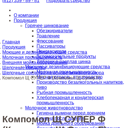
(812)
339 - 89 - 81
Подобрать средство
О компании
Продукция
Горячее цинкование
Обезжириватели
Травление
Флюсование
Главная
Пассиваторы
Продукция
Пеногасители
Моющие и дезинфицирующие средства
Вспомогательные продукты
Молочная промышленность
Добавки в расплав цинка
Внешняя мойка оборудования
Моющие и дезинфицирующие средства
Щелочные средства
Молочная промышленность
Щелочные средства на основе активного хлора
Мясная отрасль, птицеводство
Компомол Щ СУПЕР Ф (Компомол Щ Супер F)
Производство безалкогольных напитков,
пиво
Рыбная промышленность
Хлебопекарная и кондитерская
промышленность
Молочное животноводство
Гигиена вымени перед доением
Компомол Щ СУПЕР Ф
Гигиена после доения
Мойка доильного оборудования