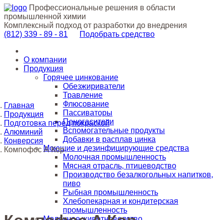
Профессиональные решения в области
промышленной химии
Комплексный подход от разработки до внедрения
(812)
339 - 89 - 81
Подобрать средство
О компании
Продукция
Горячее цинкование
Обезжириватели
Травление
Флюсование
Главная
Пассиваторы
Продукция
Пеногасители
Подготовка перед покраской
Вспомогательные продукты
Алюминий
Добавки в расплав цинка
Конверсия
Моющие и дезинфицирующие средства
Компофос А Кор
Молочная промышленность
Мясная отрасль, птицеводство
Производство безалкогольных напитков,
пиво
Рыбная промышленность
Хлебопекарная и кондитерская
промышленность
Молочное животноводство