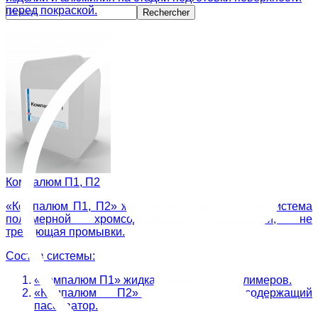
перед покраской.
Компалюм П1, П2
«Компалюм П1, П2» жидкая двухкомпонентная система
полимерной хромсодержащей пассивации, не
требующая промывки.
Состав системы:
«Компалюм П1» жидкая композиция полимеров.
«Компалюм П2» жидкий хромсодержащий
пассиватор.