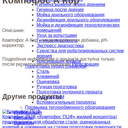
Компофос А Кор
Гигиена вымени перед доением
Гигиена после доения
Мойка доильного оборудования
Дезинфекция доильного оборудования
Мойка и дезинфекция технологических
помещений
Описание:
Уход за копытцами
Компофос А Кор – жидкая щелочная добавка, рН-
Гигиена персонала
корректор.
Экспресс диагностика
Средства для роботизированных систем
доения
Подробная информация о продукте доступна только
Консервация кормов
после регистрации/авторизации
Регистрация
Подготовка перед покраской
Сталь
Алюминий
Оцинковка
Ручная подготовка
Подготовка рулонного проката
Другие продукты
Смывки ЛКМ
Вспомогательные продукты
Промывка теплообменного оборудования
Информация
Компофос ПЦФ
«Компофос ПЦФ» жидкий концентрат
Контакты
предназначен для обработки стали, оцинкованных
Вакансии
изделий и алюминия на стадии подготовки поверхности