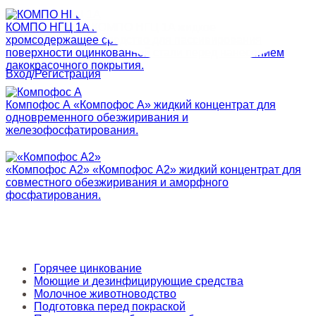
КОМПО НГЦ 1A
КОМПО НГЦ 1A жидкое
хромсодержащее средство для пассивирования
поверхности оцинкованной стали перед нанесением
лакокрасочного покрытия.
Вход/Регистрация
Компофос А
«Компофос А» жидкий концентрат для
одновременного обезжиривания и
железофосфатирования.
«Компофос А2»
«Компофос А2» жидкий концентрат для
совместного обезжиривания и аморфного
фосфатирования.
Горячее цинкование
Моющие и дезинфицирующие средства
Молочное животноводство
Подготовка перед покраской