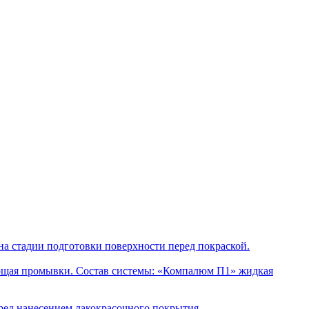
а стадии подготовки поверхности перед покраской.
ющая промывки. Состав системы: «Компалюм П1» жидкая
ед нанесением лакокрасочного покрытия.