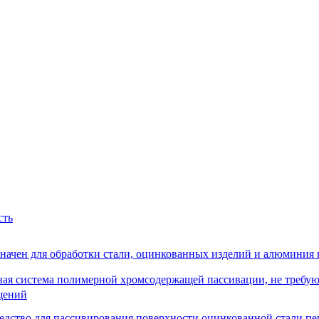
сть
чен для обработки стали, оцинкованных изделий и алюминия н
ая система полимерной хромсодержащей пассивации, не требу
щений
тво для пассивирования поверхности оцинкованной стали пер