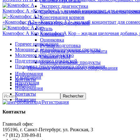
Гигиена персонала
Экспресс диагностика
Компофос А
«Компофос А» жидкий концентрат для одновреме
Средства для роботизированных систем доен
Консервация кормов
«Компофос А2»
«Компофос А2» жидкий концентрат для совме
Подготовка перед покраской
Сталь
Компофос А Кор
Компофос А Кор – жидкая щелочная добавка, 
Алюминий
Оцинковка
Горячее цинкование
Ручная подготовка
Моющие и дезинфицирующие средства
Подготовка рулонного проката
Молочное животноводство
Смывки ЛКМ
Подготовка перед покраской
Вспомогательные продукты
Промывка теплообменного оборудования
Промывка теплообменного оборудования
Информация
О компании
Контакты
Продукция
Вакансии
Информация
Контакты
Вакансии
Вход/Регистрация
Контакты
Главный офис
195196, г. Санкт-Петербург, ул. Рижская, 3
+7 (812) 339-89-81