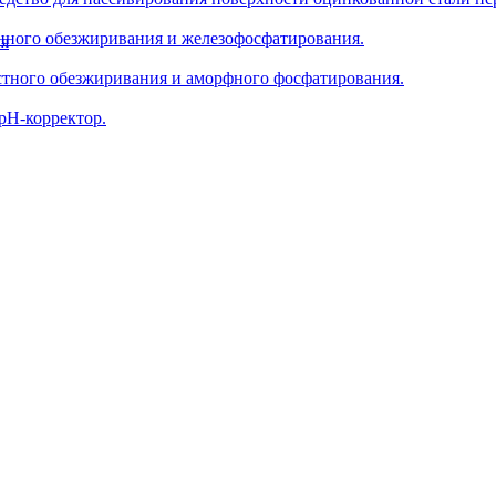
нного обезжиривания и железофосфатирования.
ия
стного обезжиривания и аморфного фосфатирования.
рН-корректор.