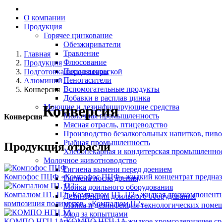
О компании
Продукция
Горячее цинкование
Обезжириватели
Травление
Главная
Флюсование
Продукция
Пассиваторы
Подготовка перед покраской
Пеногасители
Алюминий
Вспомогательные продукты
Конверсия
Добавки в расплав цинка
Конверсия
Моющие и дезинфицирующие средства
Молочная промышленность
Конверсия
Мясная отрасль, птицеводство
Производство безалкогольных напитков, пиво
Рыбная промышленность
Продукция отрасли
Хлебопекарная и кондитерская промышленно
Молочное животноводство
Гигиена вымени перед доением
Компофос ПЦФ
«Компофос ПЦФ» жидкий концентрат предназна
Гигиена после доения
Мойка доильного оборудования
Компалюм П1, П2
«Компалюм П1, П2» жидкая двухкомпонентн
Дезинфекция доильного оборудования
композиция полимеров. «Компалюм П2»...
Мойка и дезинфекция технологических поме
Уход за копытцами
КОМПО НГЦ 1A
КОМПО НГЦ 1A жидкое хромсодержащее средс