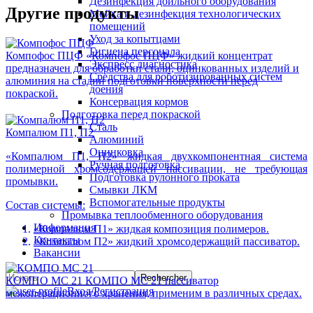
Дезинфекция доильного оборудования
Другие продукты
Мойка и дезинфекция технологических
помещений
Уход за копытцами
Гигиена персонала
Компофос ПЦФ
«Компофос ПЦФ» жидкий концентрат
Экспресс диагностика
предназначен для обработки стали, оцинкованных изделий и
Средства для роботизированных систем
алюминия на стадии подготовки поверхности перед
доения
покраской.
Консервация кормов
Подготовка перед покраской
Сталь
Компалюм П1, П2
Алюминий
Оцинковка
«Компалюм П1, П2» жидкая двухкомпонентная система
Ручная подготовка
полимерной хромсодержащей пассивации, не требующая
Подготовка рулонного проката
промывки.
Смывки ЛКМ
Вспомогательные продукты
Состав системы:
Промывка теплообменного оборудования
Информация
«Компалюм П1» жидкая композиция полимеров.
Контакты
«Компалюм П2» жидкий хромсодержащий пассиватор.
Вакансии
КОМПО МС 21
КОМПО МС 21 пассиватор
Вход/Регистрация
межоперационного хранения, применим в различных средах.