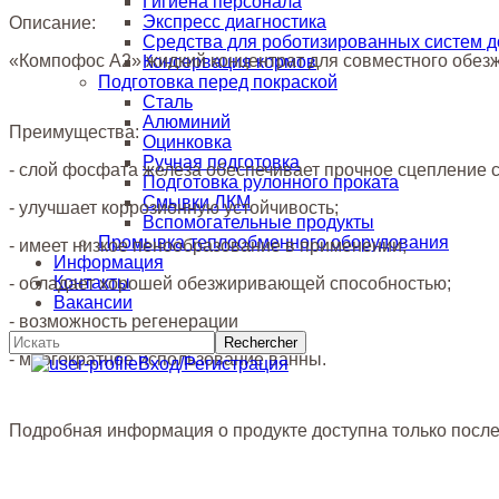
Гигиена персонала
Экспресс диагностика
Описание:
Средства для роботизированных систем 
«Компофос А2» жидкий концентрат для совместного обе
Консервация кормов
Подготовка перед покраской
Сталь
Алюминий
Преимущества:
Оцинковка
Ручная подготовка
- слой фосфата железа обеспечивает прочное сцепление 
Подготовка рулонного проката
Смывки ЛКМ
- улучшает коррозионную устойчивость;
Вспомогательные продукты
Промывка теплообменного оборудования
- имеет низкое пенообразование в применении;
Информация
Контакты
- обладает хорошей обезжиривающей способностью;
Вакансии
- возможность регенерации
- многократное использование ванны.
Вход/Регистрация
Подробная информация о продукте доступна только после