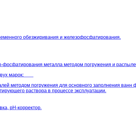
ременного обезжиривания и железофосфатирования.
Zn-фосфатирования металла методом погружения и распыле
 двух марок:
алей методом погружения для основного заполнения ванн
тирующего раствора в процессе эксплуатации.
ка, рН-корректор.