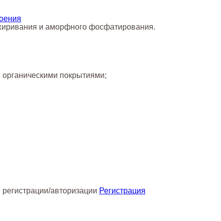
доения
зжиривания и аморфного фосфатирования.
с органическими покрытиями;
 регистрации/авторизации
Регистрация