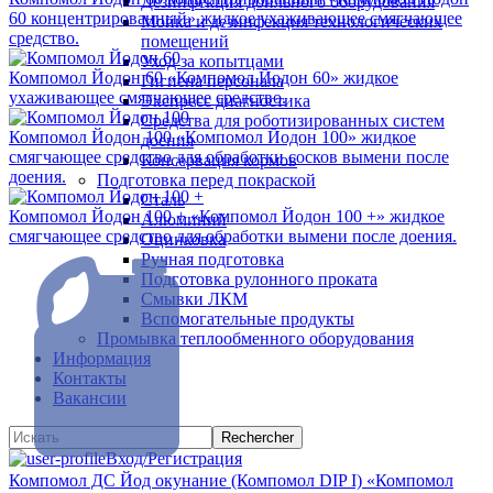
Дезинфекция доильного оборудования
60 концентрированный» жидкое ухаживающее смягчающее
Мойка и дезинфекция технологических
средство.
помещений
Уход за копытцами
Компомол Йодон 60
«Компомол Йодон 60» жидкое
Гигиена персонала
ухаживающее смягчающее средство.
Экспресс диагностика
Средства для роботизированных систем
Компомол Йодон 100
«Компомол Йодон 100» жидкое
доения
смягчающее средство для обработки сосков вымени после
Консервация кормов
доения.
Подготовка перед покраской
Сталь
Компомол Йодон 100 +
«Компомол Йодон 100 +» жидкое
Алюминий
смягчающее средство для обработки вымени после доения.
Оцинковка
Ручная подготовка
Подготовка рулонного проката
Смывки ЛКМ
Вспомогательные продукты
Промывка теплообменного оборудования
Информация
Контакты
Вакансии
Вход/Регистрация
Компомол ДС Йод окунание (Компомол DIP I)
«Компомол