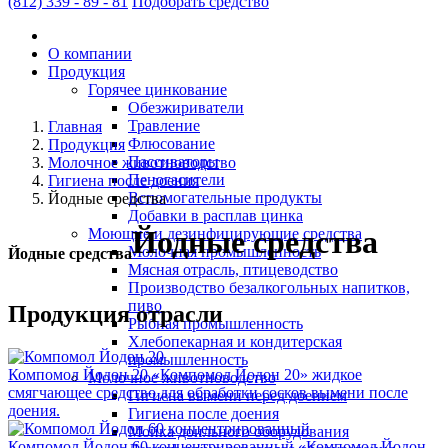
(812)
339 - 89 - 81
Подобрать средство
О компании
Продукция
Горячее цинкование
Обезжириватели
Травление
Главная
Флюсование
Продукция
Пассиваторы
Молочное животноводство
Пеногасители
Гигиена после доения
Вспомогательные продукты
Йодные средства
Добавки в расплав цинка
Йодные средства
Моющие и дезинфицирующие средства
Молочная промышленность
Йодные средства
Мясная отрасль, птицеводство
Производство безалкогольных напитков,
пиво
Продукция отрасли
Рыбная промышленность
Хлебопекарная и кондитерская
промышленность
Компомол Йодон 20
«Компомол Йодон 20» жидкое
Молочное животноводство
смягчающее средство для обработки сосков вымени после
Гигиена вымени перед доением
доения.
Гигиена после доения
Мойка доильного оборудования
Компомол Йодон 60 концентрированный
«Компомол Йодон