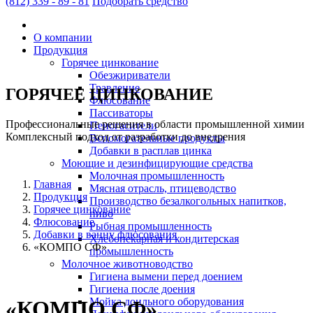
(812)
339 - 89 - 81
Подобрать средство
О компании
Продукция
Горячее цинкование
Обезжириватели
Травление
ГОРЯЧЕЕ ЦИНКОВАНИЕ
Флюсование
Пассиваторы
Профессиональные решения в области промышленной химии
Пеногасители
Комплексный подход от разработки до внедрения
Вспомогательные продукты
Добавки в расплав цинка
Моющие и дезинфицирующие средства
Молочная промышленность
Главная
Мясная отрасль, птицеводство
Продукция
Производство безалкогольных напитков,
Горячее цинкование
пиво
Флюсование
Рыбная промышленность
Добавки в ванну флюсования
Хлебопекарная и кондитерская
«КОМПО СФ»
промышленность
Молочное животноводство
Гигиена вымени перед доением
Гигиена после доения
Мойка доильного оборудования
«КОМПО СФ»