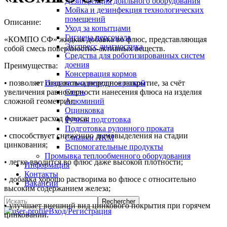
Дезинфекция доильного оборудования
Мойка и дезинфекция технологических
помещений
Описание:
Уход за копытцами
Гигиена персонала
«КОМПО СФ» жидкая добавка во флюс, представляющая
Экспресс диагностика
собой смесь поверхностно-активных веществ.
Средства для роботизированных систем
доения
Преимущества:
Консервация кормов
• позволяет создавать однородное покрытие, за счёт
Подготовка перед покраской
увеличения равномерности нанесения флюса на изделия
Сталь
сложной геометрии;
Алюминий
Оцинковка
• снижает расход флюса;
Ручная подготовка
Подготовка рулонного проката
• способствует снижению дымовыделения на стадии
Смывки ЛКМ
цинкования;
Вспомогательные продукты
Промывка теплообменного оборудования
• легко вводится во флюс даже высокой плотности;
Информация
Контакты
• добавка хорошо растворима во флюсе с относительно
Вакансии
высоким содержанием железа;
• улучшает внешний вид цинкового покрытия при горячем
Вход/Регистрация
цинковании.