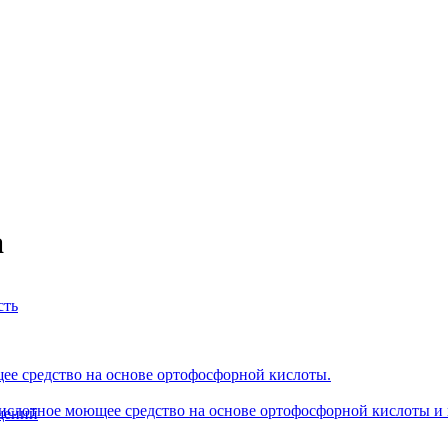
а
сть
е средство на основе ортофосфорной кислоты.
ислотное моющее средство на основе ортофосфорной кислоты и 
щений