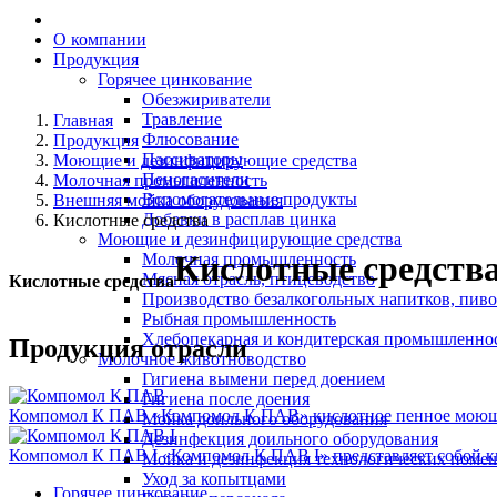
О компании
Продукция
Горячее цинкование
Обезжириватели
Травление
Главная
Флюсование
Продукция
Пассиваторы
Моющие и дезинфицирующие средства
Пеногасители
Молочная промышленность
Вспомогательные продукты
Внешняя мойка оборудования
Добавки в расплав цинка
Кислотные средства
Моющие и дезинфицирующие средства
Кислотные средств
Молочная промышленность
Мясная отрасль, птицеводство
Кислотные средства
Производство безалкогольных напитков, пиво
Рыбная промышленность
Хлебопекарная и кондитерская промышленно
Продукция отрасли
Молочное животноводство
Гигиена вымени перед доением
Гигиена после доения
Компомол К ПАВ
«Компомол К ПАВ» кислотное пенное моюще
Мойка доильного оборудования
Дезинфекция доильного оборудования
Компомол К ПАВ I
«Компомол К ПАВ I» представляет собой к
Мойка и дезинфекция технологических поме
Уход за копытцами
Горячее цинкование