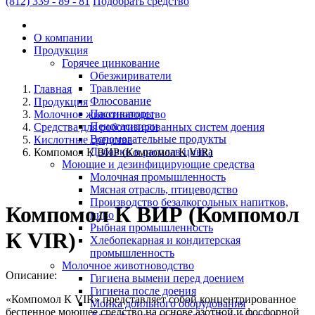
(812)
339 - 89 - 81
Подобрать средство
О компании
Продукция
Горячее цинкование
Обезжириватели
Травление
Главная
Флюсование
Продукция
Пассиваторы
Молочное животноводство
Пеногасители
Средства для роботизированных систем доения
Вспомогательные продукты
Кислотные средства
Добавки в расплав цинка
Компомол К ВИР (Компомол К VIR)
Моющие и дезинфицирующие средства
Молочная промышленность
Мясная отрасль, птицеводство
Производство безалкогольных напитков,
Компомол К ВИР (Компомол
пиво
Рыбная промышленность
К VIR)
Хлебопекарная и кондитерская
промышленность
Молочное животноводство
Описание:
Гигиена вымени перед доением
Гигиена после доения
«Компомол К VIR» представляет собой концентрированное
Мойка доильного оборудования
беспенное моющее средство на основе азотной и фосфорной