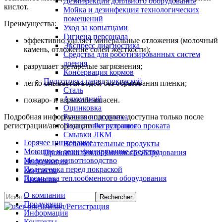
Дезинфекция доильного оборудования
кислот.
Мойка и дезинфекция технологических
помещений
Преимущества:
Уход за копытцами
Гигиена персонала
эффективно удаляет минеральные отложения (молочный
Экспресс диагностика
камень, отложение солей жесткости);
Средства для роботизированных систем
доения
разрушает застарелые загрязнения;
Консервация кормов
Подготовка перед покраской
легко смывается водой без образования пленки;
Сталь
Алюминий
пожаро- и взрывобезопасен.
Оцинковка
Подробная информация о продукте доступна только после
Ручная подготовка
регистрации/авторизации
Регистрация
Подготовка рулонного проката
Смывки ЛКМ
Горячее цинкование
Вспомогательные продукты
Моющие и дезинфицирующие средства
Промывка теплообменного оборудования
Молочное животноводство
Информация
Подготовка перед покраской
Контакты
Промывка теплообменного оборудования
Вакансии
О компании
Продукция
Вход/Регистрация
Информация
Контакты